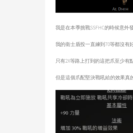
我是在本季挑戰SSFHC的時候意外
我的衛士盾投一直練到70等都沒有
只有2X等路上打到的這把爪至少有
但是這個爪配堅決戰吼給的效果真