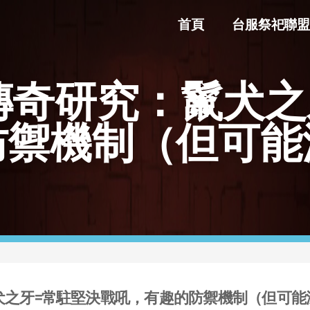
首頁
台服祭祀聯盟
門傳奇研究：鬣犬之
防禦機制（但可能
鬣犬之牙=常駐堅決戰吼，有趣的防禦機制（但可能