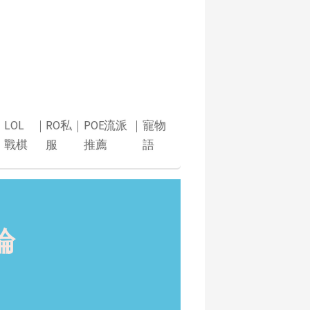
｜
LOL
｜
RO私
｜
POE流派
｜
寵物
戰棋
服
推薦
語
論