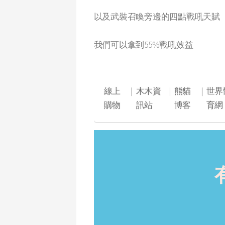
以及武裝召喚旁邊的四點戰吼天賦
我們可以拿到55%戰吼效益
線上
｜
木木資
｜
熊貓
｜
世界
購物
訊站
博客
育網