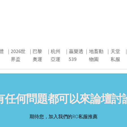
體
｜
2026世
｜
巴黎
｜
杭州
｜
贏樂透
｜
地畜動
｜
天堂
界盃
奧運
亞運
539
物園
私服
有任何問題都可以來論壇討
期待您，加入我們的RO私服推薦